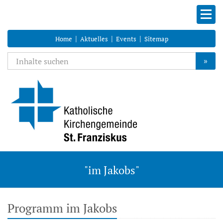
|
|
|
Home
Aktuelles
Events
Sitemap
»
"im Jakobs"
Programm im Jakobs