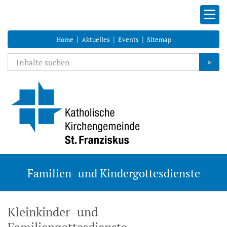
|
|
|
Home
Aktuelles
Events
Sitemap
»
Familien- und Kindergottesdienste
Kleinkinder- und
Familiengottesdienste