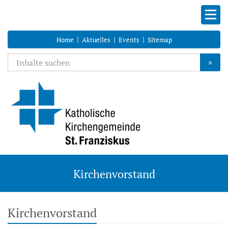
|
|
|
Home
Aktuelles
Events
Sitemap
»
Kirchenvorstand
Kirchenvorstand