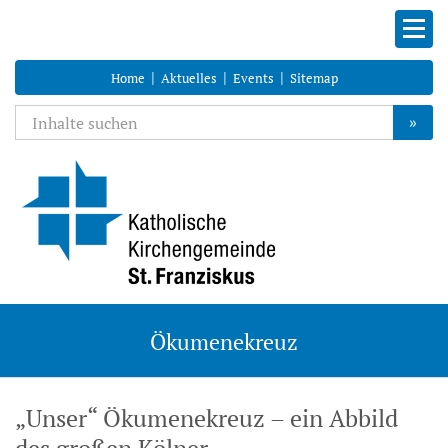
|
|
|
Home
Aktuelles
Events
Sitemap
»
Ökumenekreuz
„Unser“ Ökumenekreuz – ein Abbild
des großen Kölner