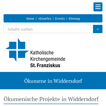
|
|
|
Home
Aktuelles
Events
Sitemap
»
Ökumene in Widdersdorf
Ökumenische Projekte in Widdersdorf